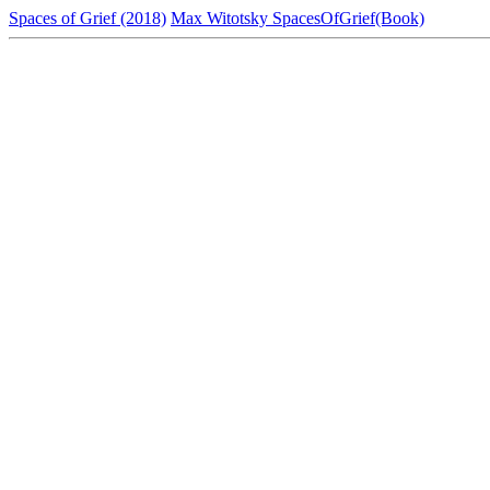
Spaces of Grief (2018)
Max Witotsky SpacesOfGrief(Book)